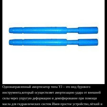
Однонаправленный амортизатор типа YJ – это вид бурового
инструмента,который осуществляет амортизацию удара от внешней
силы через упругую деформацию и демпфирование при помощи
масла для гидравлических систем.Имея простое устройство,лёгкий и