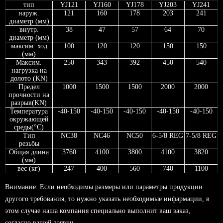
тип
YJ121
YJ160
YJ178
YJ203
YJ241
наруж.
121
160
178
203
241
диаметр (мм)
внутр.
38
47
57
64
70
диаметр (мм)
максим. ход
100
120
120
150
150
(мм)
Максим.
250
343
392
450
540
нагрузка на
долото (KN)
Предел
1000
1500
1500
2000
2000
прочности на
разрыв(KN)
Температура
-40-150
-40-150
-40-150
-40-150
-40-150
окружающей
среды(°C)
Тип
NC38
NC46
NC50
6-5/8 REG
7-5/8 REG
резьбы
Общая длина
3760
4100
3800
4100
3820
(мм)
вес (кг)
247
400
560
740
1100
Внимание: Если необходимы размеры или параметры продукции
другого требования, то нужно указать необходимые инфармации, в
этом случае наша компания специально выполнит ваш заказ,
согласно вашей заявки.