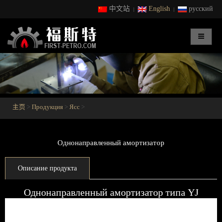
中文站
English
русский
|
|
主页
>
Продукция
>
Ясс
>
Однонаправленный амортизатор
Описание продукта
Однонаправленный амортизатор типа YJ