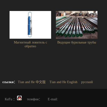
Магнитный ловитель с
Ведущие бурильные трубы
обратно
ссылки：
Tian and He 中文版
Tian and He English
русский
KeFu ：
телефон： E-mail: