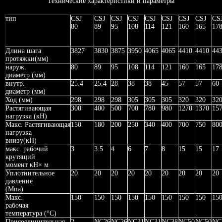
Технические характеристики и параметры
тип
CSJ
CSJ
CSJ
CSJ
CSJ
CSJ
CSJ
CSJ
CS
80
89
95
108
114
121
160
165
17
Длина шага
3827
3830
3875
3950
4065
4065
4410
4410
44
протяжки(мм)
наруж.
80
89
95
108
114
121
160
165
17
диаметр (мм)
внутр.
25.4
25.4
28
38
38
45
57
57
60
диаметр (мм)
Ход (мм)
298
298
298
305
305
305
320
320
32
Растягивающая
300
400
500
700
780
980
1270
1370
15
нагрузка (кН)
Макс. Растягивающая
150
180
200
250
340
400
700
750
80
нагрузка
внизу(кН)
макс. рабочий
3
3.5
4
6
7
8
15
15
17
крутящий
момент кН× м
Уплотнительное
20
20
20
20
20
20
20
20
20
давление
(Мпа)
Макс.
150
150
150
150
150
150
150
150
15
рабочая
температура (°C)
Присоединительная
2-
NC26
NC26
NC31
NC31
NC38
NC50
NC50
NC