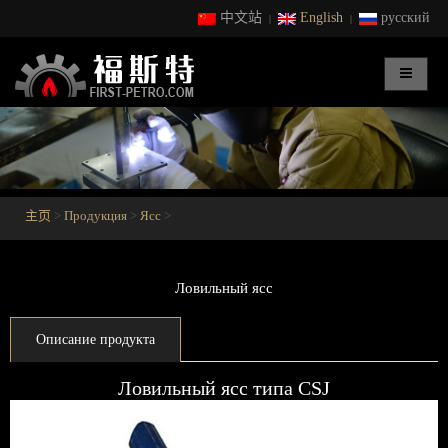
中文站
English
русский
|
|
主页
>
Продукция
>
Ясс
>
Ловильный ясс
Описание продукта
Ловильный ясс типа CSJ