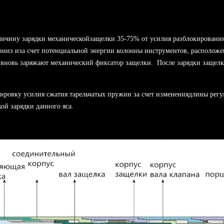
личину зарядки механическойзащелки 35-75% от усилия разблокирования
 вниз иза счет потенциальной энергии колонны инструментов, расположен
вновь заряжают механический фиксатор защелки. После зарядки защелк
ировку усилия сжатия тарельчатых пружин за счет изменениядлины регу
ой зарядки данного яса.