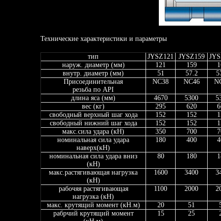
Технические характеристики и параметры
тип
JYSZ121
JYSZ159
JYS
наруж. диаметр (мм)
121
159
1
внутр. диаметр (мм)
51
57.2
5
Присоединительная
NC38
NC46
N
резьба по API
длина яса (мм)
4670
5300
5
вес (кг)
295
620
6
свободный верхный шаг хода
152
152
1
свободный нижний шаг хода
152
152
1
макс.сила удара (кН)
350
700
7
номинальная сила удара
180
400
4
наверх(кН)
номинальная сила удара вниз
80
180
1
(кН)
макс.растягивающая нагрузка
1600
3400
3
(кН)
рабочяя растягивающая
1100
2000
2
нагрузка (кН)
макс. крутящий момент (кН.м)
20
51
рабрчий крутящий момент
15
25