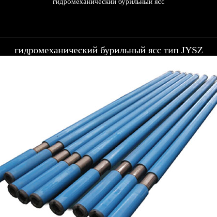
гидромеханический бурильный ясс
гидромеханический бурильный ясс тип JYSZ