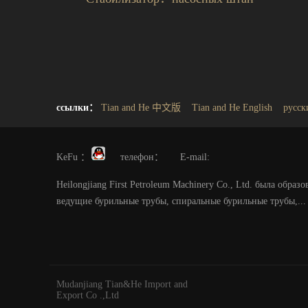
ссылки：
Tian and He 中文版
Tian and He English
русск
KeFu ：
телефон： E-mail:
Heilongjiang First Petroleum Machinery Co., Ltd. была обр
ведущие бурильные трубы, спиральные бурильные трубы,...
Mudanjiang Tian&He Import and
Export Co .,Ltd