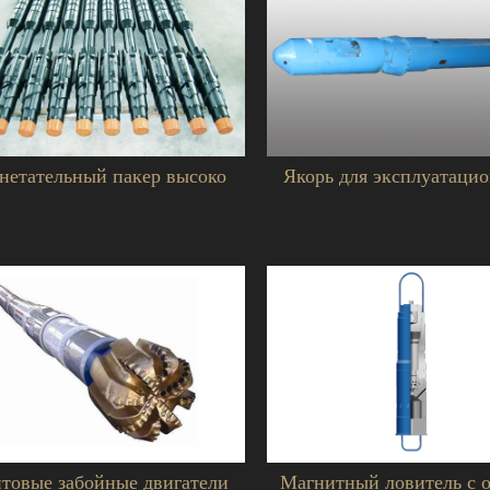
нетательный пакер высоко
Якорь для эксплуатацио
товые забойные двигатели
Магнитный ловитель с 