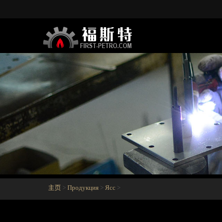
主页
>
Продукция
>
Ясс
>