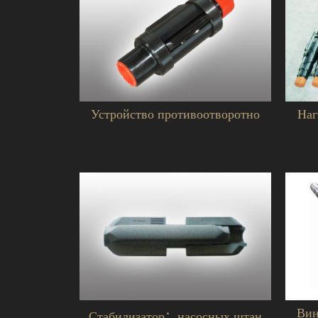
Устройство противоотворотно
Наг
Вин
Стабилизатор：насосных штан