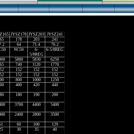
Z165
JYSZ178
JYSZ203
JYSZ241
65
178
203
241
7.2
64
71.4
76.2
C50
NC50
6-
6-5/8REG
5/8REG
300
5880
5830
6250
65
740
1120
1770
52
152
152
152
52
152
152
152
00
800
1000
1250
00
400
420
440
80
180
190
200
400
3700
4400
5400
000
2400
2800
3500
51
60
100
129
25
30
35
40