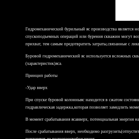
Гидромеханический бурильный яс производства является 
спускоподъемных операций или бурения скважин могут воз
прихват, тем самым предотвратить затраты,связанные с ли
Буровой гидромеханический яс используется всложных скв
(характеристик)яса.
Принцип работы
-Удар вверх
При спуске буровой колонныяс находится в сжатом состояни
гидравлическая задержка,которая позволяет замедлить мом
В момент срабатывания ясавверх, потенциальная энергия н
После срабатывания вверх, необходимо разгрузить(отпустит
повторяют до полногоосвобождения.