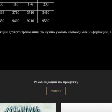
00
110
176
238
265
3710
3510
3410
450
9460
9210
9530
ции другого требования, то нужно указать необходимые инфармации, в
Рекомендации по продукту
more>>