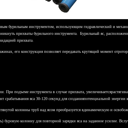
новым бурильным инструментом, использующим гидравлический и механи
никнуть прихваты бурильного инструмента. Бурильный яс, расположенн
квидацией прихвата.
ажинах, его конструкция позволяет передавать крутящий момент отротор
и. При подъеме инструмента в случае прихвата, увеличиваетсярастягива
ент срабатывания яса 30-120 секунд для созданияпотенциальной энергии
атянутой колонны труб над ясом преобразуется вдинамическую и освобо
ь) буровую колонну для повторной зарядки яса на заданное усилие. Вслуч