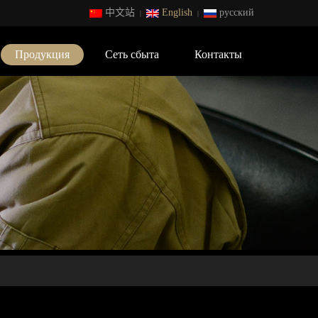
中文站
English
русский
|
|
Продукция
Сеть сбыта
Контакты