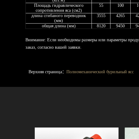
(кН.м)
Площадь гидравлического
55
100
1
сопротивления яса (см2)
длина сгибаного переводник
3555
4265
4
(мм)
общая длина (мм)
8120
9450
9
Внимание: Если необходимы размеры или параметры продук
заказ, согласно вашей заявки.
Верхняя страница：
Полномеханический бурильный ясс