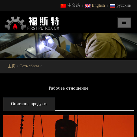
中文站
English
русский
|
|
主页
>
Сеть сбыта
>
Рабочее отношение
Описание продукта