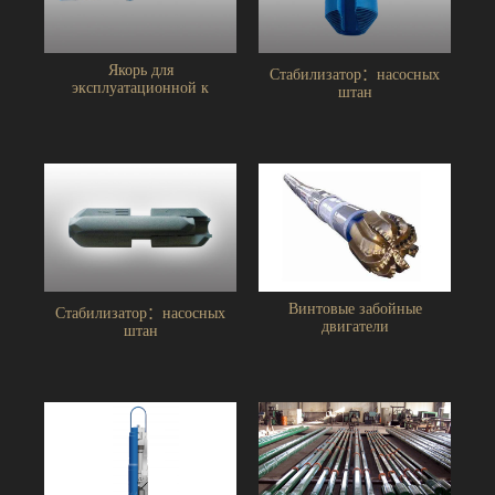
Якорь для
Стабилизатор：насосных
эксплуатационной к
штан
Винтовые забойные
Стабилизатор：насосных
двигатели
штан